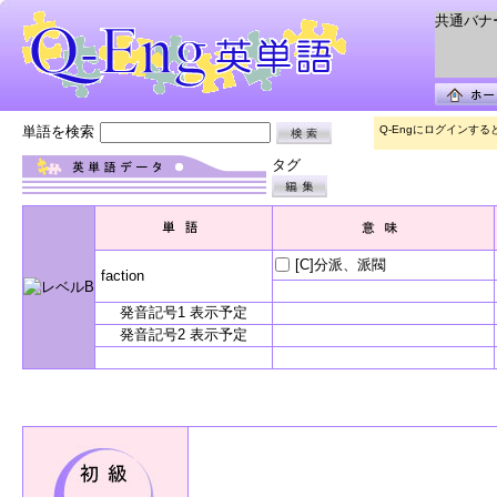
共通バナー 
単語を検索
Q-Engにログインす
タグ
[C]分派、派閥
faction
発音記号1 表示予定
発音記号2 表示予定