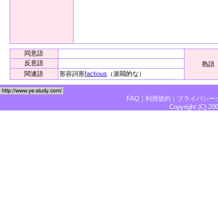
同意語
反意語
熟語
関連語
形容詞形
factious
（派閥的な）
FAQ
｜
利用規約
｜
プライバシー
Copyright (C) 2