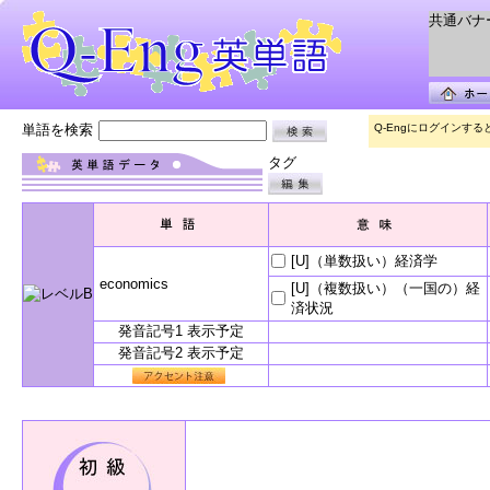
共通バナー 
単語を検索
Q-Engにログインす
タグ
[U]（単数扱い）経済学
economics
[U]（複数扱い）（一国の）経
済状況
発音記号1 表示予定
発音記号2 表示予定