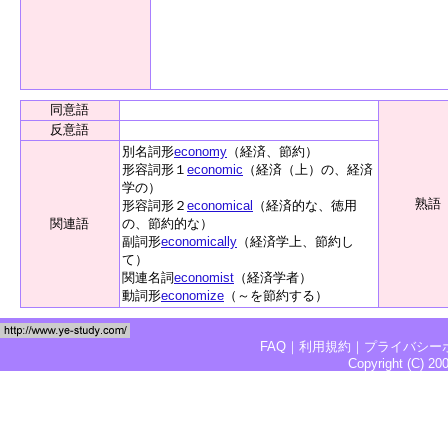
同意語
反意語
別名詞形
economy
（経済、節約）
形容詞形１
economic
（経済（上）の、経済
学の）
熟語
形容詞形２
economical
（経済的な、徳用
関連語
の、節約的な）
副詞形
economically
（経済学上、節約し
て）
関連名詞
economist
（経済学者）
動詞形
economize
（～を節約する）
FAQ
｜
利用規約
｜
プライバシー
Copyright (C) 2