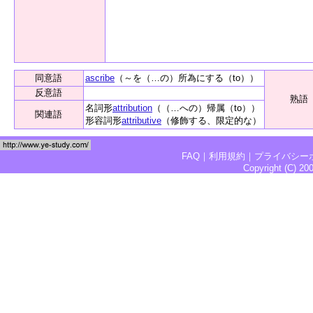
同意語
ascribe
（～を（…の）所為にする（to））
反意語
熟語
名詞形
attribution
（（…への）帰属（to））
関連語
形容詞形
attributive
（修飾する、限定的な）
FAQ
｜
利用規約
｜
プライバシー
Copyright (C) 2