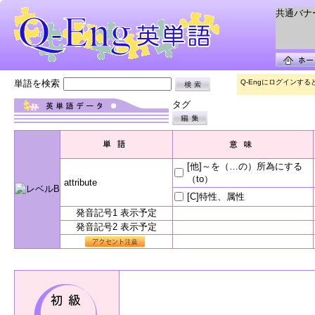
共通バナー 
単語を検索
Q-Engにログインす
タグ
[他]～を（…の）所為にする
（to）
attribute
[C]特性、属性
発音記号1 表示予定
発音記号2 表示予定