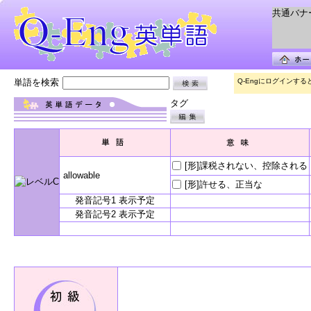
共通バナー 
単語を検索
Q-Engにログインす
タグ
[形]課税されない、控除される
allowable
[形]許せる、正当な
発音記号1 表示予定
発音記号2 表示予定