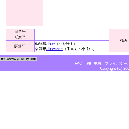
同意語
反意語
熟語
動詞形
allow
（～を許す）
関連語
名詞形
allowance
（手当て・小遣い）
FAQ
｜
利用規約
｜
プライバシー
Copyright (C) 2