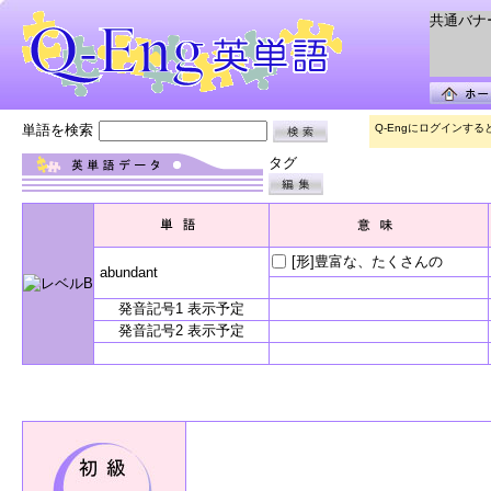
共通バナー 
単語を検索
Q-Engにログインす
タグ
[形]豊富な、たくさんの
abundant
発音記号1 表示予定
発音記号2 表示予定