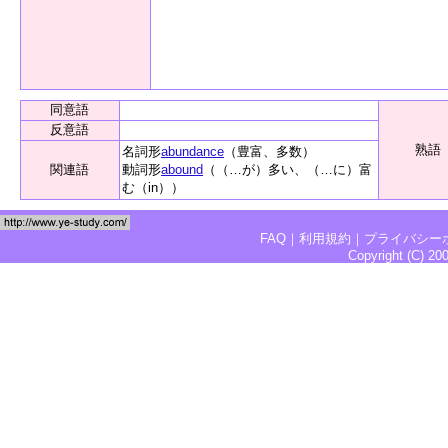
同意語
反意語
熟語
名詞形
abundance
（豊富、多数）
関連語
動詞形
abound
（（…が）多い、（…に）富
む（in））
FAQ
｜
利用規約
｜
プライバシー
Copyright (C) 2