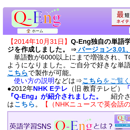
ホーム
【2014年10月31日】
Q-Eng独自の単
ジを作成しました。
⇒
バージョン3.01、
単語数が6000以上にまで増強され、T
ようになりました。ご自分で好きな単
こちら
で製作が可能。
使い方の説明
などは⇒
こちら
をご覧
●2012年
NHK Eテレ
（旧 教育テレビ）
『Q-Eng』が紹介されました。
紹介さ
は
こちら
。
【（NHKニュースで英会話