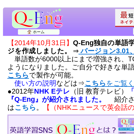
ホーム
【2014年10月31日】
Q-Eng独自の単
ジを作成しました。
⇒
バージョン3.01、
単語数が6000以上にまで増強され、T
ようになりました。ご自分で好きな単
こちら
で製作が可能。
使い方の説明
などは⇒
こちら
をご覧
●2012年
NHK Eテレ
（旧 教育テレビ）
『Q-Eng』が紹介されました。
紹介さ
は
こちら
。
【（NHKニュースで英会話