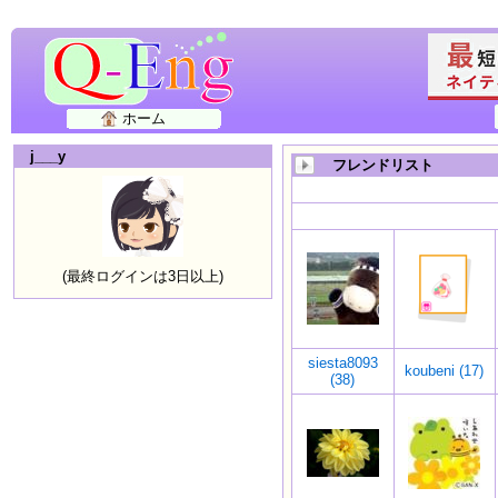
ホーム
j___y
フレンドリスト
(最終ログインは3日以上)
siesta8093
koubeni (17)
(38)