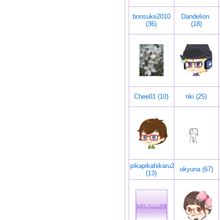
bonsuke2010
Dandelion.
(36)
(18)
Chee01 (10)
riki (25)
pikapikahikaru2
okyuna (67)
(13)