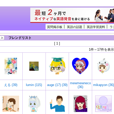
質問掲示板
英語の話題
英語学習資料
ラ
フレンドリスト
[ 1 ]
1件～17件を表示
mewmewneco
える (39)
lumin (115)
auge (17) (39)
mikapyon (36)
(36)