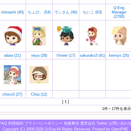
Q-Eng
shiroashi (40)
ちょび。 (54)
でぃさん (46)
ちいこ (63)
Manager
(2700)
ralara (21)
reiya (28)
Vmeer (17)
sakurako3 (41)
kemiys (25)
choco3 (27)
Chiia (12)
[ 1 ]
1件～17件を表示
FAQ
利用規約
プライバシーポリシー
免責事項
運営会社
Twitter
お問い合わ
Copyright (C) 2009-2026
Q-Eng
All Rights Reserved. Powerd by
OpenPNE