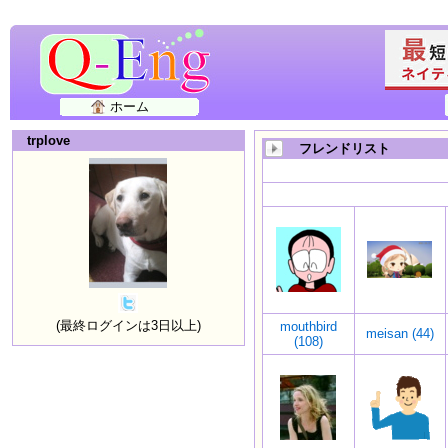
ホーム
trplove
フレンドリスト
(最終ログインは3日以上)
mouthbird
meisan (44)
(108)