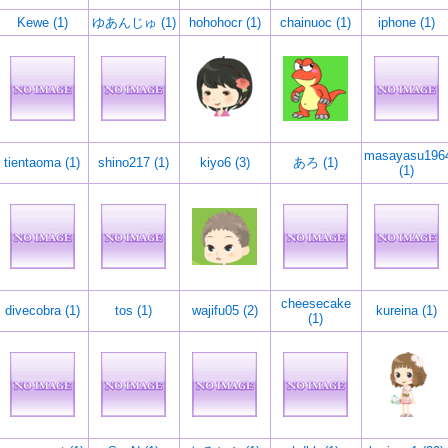
Kewe (1)
ゆあんじゅ (1)
hohohocr (1)
chainuoc (1)
iphone (1)
masayasu196
tientaoma (1)
shino217 (1)
kiyo6 (3)
あろ (1)
(1)
cheesecake
divecobra (1)
tos (1)
wajifu05 (2)
kureina (1)
(1)