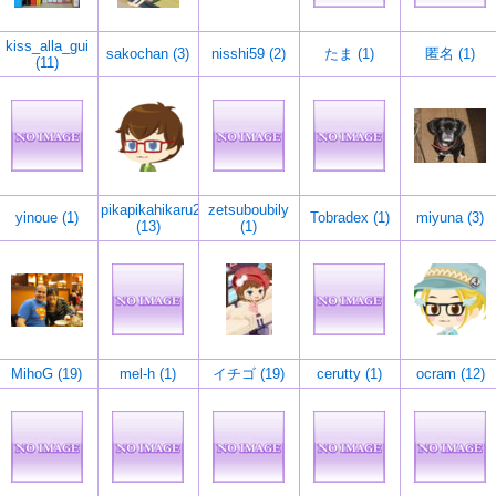
kiss_alla_gui
sakochan (3)
nisshi59 (2)
たま (1)
匿名 (1)
(11)
pikapikahikaru2
zetsuboubily
yinoue (1)
Tobradex (1)
miyuna (3)
(13)
(1)
MihoG (19)
mel-h (1)
イチゴ (19)
cerutty (1)
ocram (12)