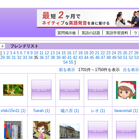
質問掲示板
英語の話題
英語学習資料
ラ
フレンドリスト
[
1
2
3
4
5
6
7
8
9
10
11
12
13
14
15
16
17
18
19
20
21
22
23
24
25
26
27
28
29
30
31
32
33
34
35
36
37
38
39
40
41
42
43
44
45
46
47
48
49
50
51
52
53
54
55
]
前を表示
1701件～1750件を表示
次を表示
shiki15n11 (1)
Sarah (1)
嘘八百 (1)
レオ (1)
beavertail (1)