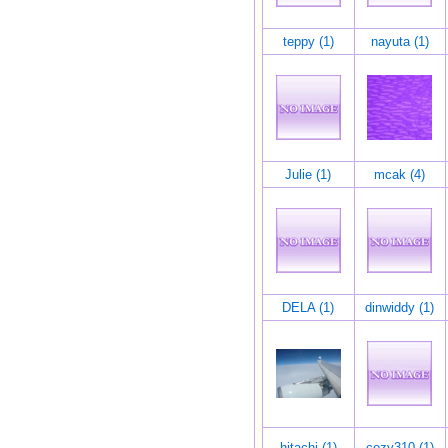
teppy (1)
nayuta (1)
Julie (1)
mcak (4)
DELA (1)
dinwiddy (1)
hitachi (1)
cozy310 (1)