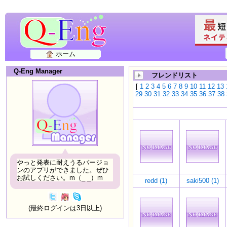
ホーム
Q-Eng Manager
フレンドリスト
[
1
2
3
4
5
6
7
8
9
10
11
12
13
29
30
31
32
33
34
35
36
37
38
やっと発表に耐えうるバージョ
ンのアプリができました。ぜひ
お試しください。m（_ _）m
redd (1)
saki500 (1)
(最終ログインは3日以上)