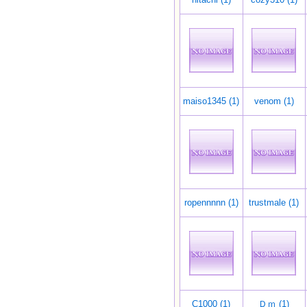
maiso1345 (1)
venom (1)
ropennnnn (1)
trustmale (1)
C1000 (1)
Ｄｍ (1)