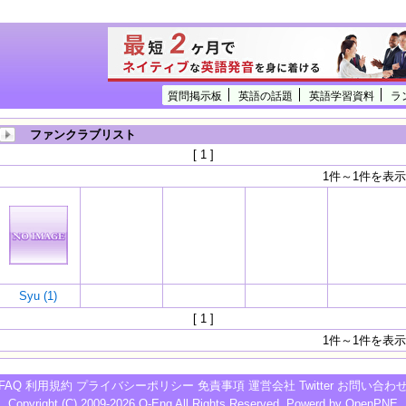
質問掲示板
英語の話題
英語学習資料
ラ
ファンクラブリスト
[ 1 ]
1件～1件を表示
Syu (1)
[ 1 ]
1件～1件を表示
FAQ
利用規約
プライバシーポリシー
免責事項
運営会社
Twitter
お問い合わ
Copyright (C) 2009-2026
Q-Eng
All Rights Reserved. Powerd by
OpenPNE