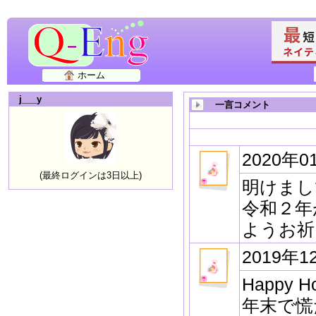
ホーム
j___y
一言コメント
2020年0
(最終ログインは3日以上)
明けまし
令和２年
ようお祈
2019年1
Happy
年末で慌