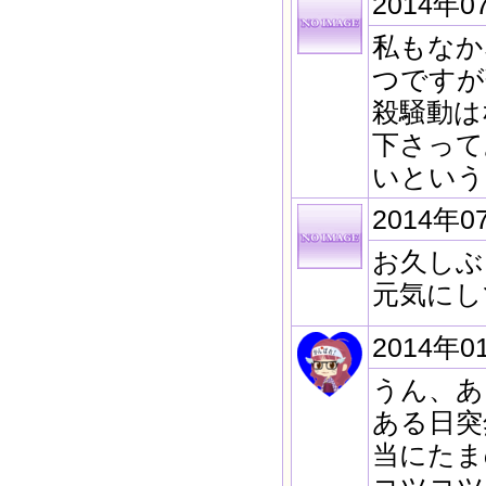
2014年0
私もなか
つですが
殺騒動は
下さって
いという
2014年0
お久しぶ
元気にし
2014年0
うん、あ
ある日突
当にたま