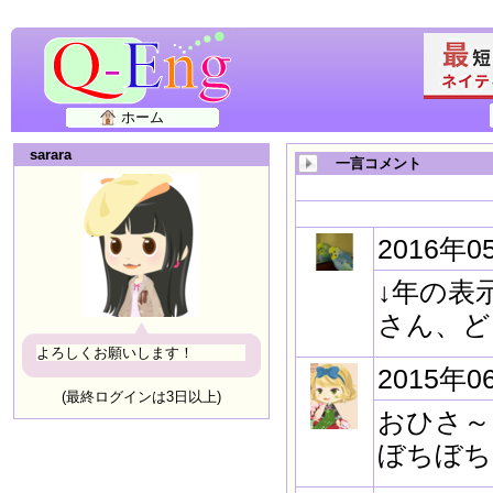
ホーム
sarara
一言コメント
2016年0
↓年の表
さん、ど
よろしくお願いします！
2015年0
(最終ログインは3日以上)
おひさ～
ぼちぼち