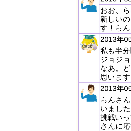
おお、ら
新しいの
す！らん
2013年0
私も半分
ジョジョ
なあ。ど
思います
2013年0
らんさん
いました
挑戦いっ
さんに応