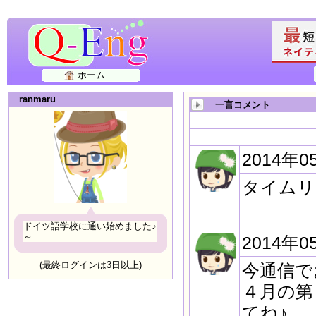
ホーム
ranmaru
一言コメント
2014年0
タイムリ
ドイツ語学校に通い始めました♪
～
2014年0
(最終ログインは3日以上)
今通信で
４月の第
てね♪