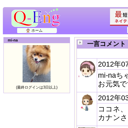
ホーム
mi-na
一言コメント
2012年0
mi-na
お元気で
(最終ログインは3日以上)
2012年0
ココネ、
カナンさ