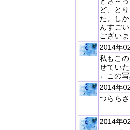
とさ～っ
ど、とり
た。しか
んすごい
ございま
2014年0
私もこの
せていた
←この写
2014年0
つららさ
2014年0