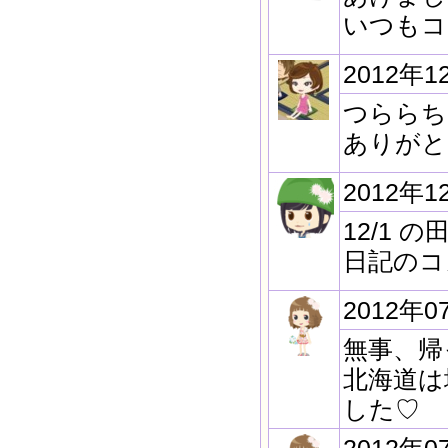
いつもコ
2012年1
つららち
ありがと
2012年1
12/1
日記のコ
2012年0
無事、帰
北海道は
した♡