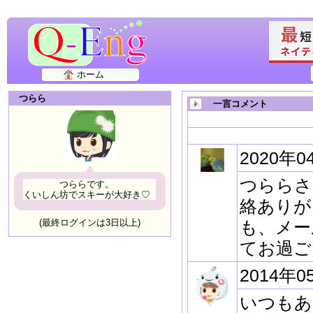
ホーム
つらら
一言コメント
2020年0
つららさ
つららです。
くいしん坊でスキーが大好き♡
絡ありが
(最終ログインは3日以上)
も、メー
てお過ご
2014年0
いつもあ