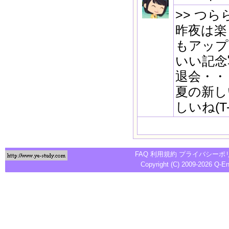
>> つら
昨夜は楽
もアップ
いい記念
退会・・
夏の新し
しいね(T-
FAQ
利用規約
プライバシーポ
Copyright (C) 2009-2026
Q-E