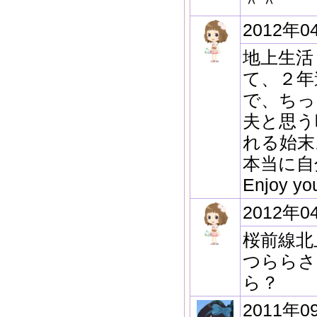
＾＾
2012年0
地上生活
て、２年
で、ちっ
夫と思う
れる始末
本当に自
Enjoy your
2012年0
桜前線北
つららさ
ら？
2011年0