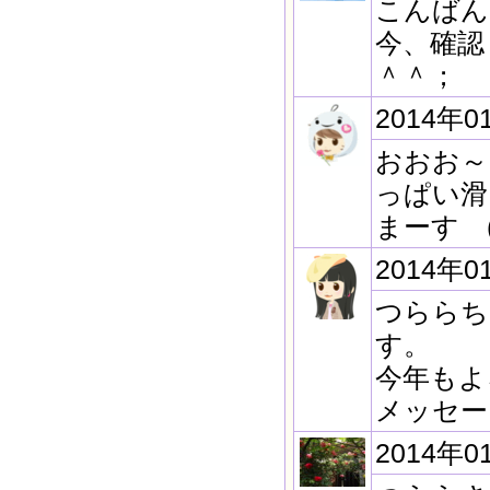
こんばん
今、確認
＾＾；
2014年0
おおお～
っぱい滑
まーす (^
2014年0
つららち
す。
今年もよ
メッセー
2014年0