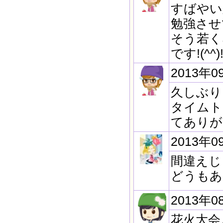
すばやい
勉強させ
そう若く
です!(^^)
2013年0
久しぶり
タイムト
てありが
2013年0
間違えじ
どうもあ
2013年0
花火大会