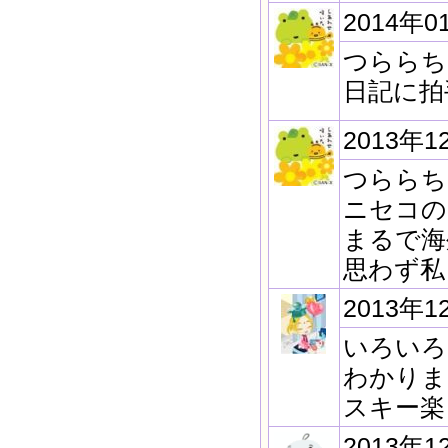
2014年0
つららち
日記に拍
2013年1
つららち
ニセコの
まるで海
思わず私
2013年1
いろいろ
わかりま
スキー楽
2013年1