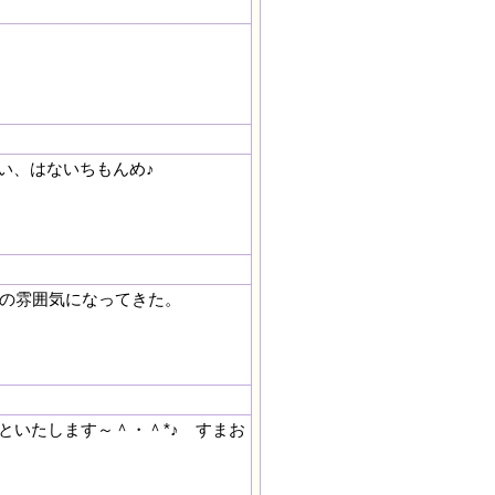
い、はないちもんめ♪
fの雰囲気になってきた。
といたします～＾・＾*♪ すまお