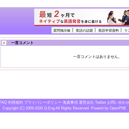
質問掲示板
英語の話題
英語学習資料
ラ
一言コメント
一言コメントはありません。
FAQ
利用規約
プライバシーポリシー
免責事項
運営会社
Twitter
お問い合わ
Copyright (C) 2009-2026
Q-Eng
All Rights Reserved. Powerd by
OpenPNE