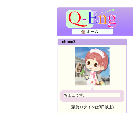
ホーム
choco3
ちょこです。
(最終ログインは3日以上)