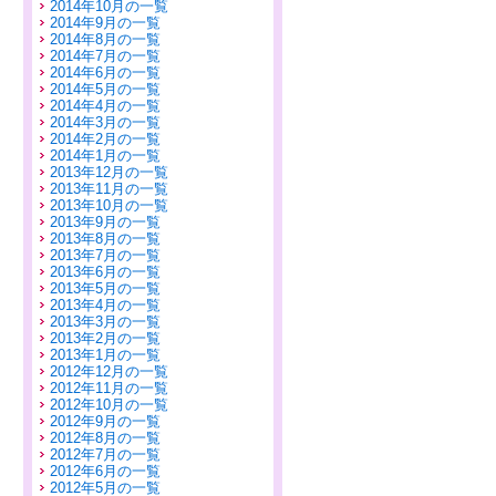
2014年10月の一覧
2014年9月の一覧
2014年8月の一覧
2014年7月の一覧
2014年6月の一覧
2014年5月の一覧
2014年4月の一覧
2014年3月の一覧
2014年2月の一覧
2014年1月の一覧
2013年12月の一覧
2013年11月の一覧
2013年10月の一覧
2013年9月の一覧
2013年8月の一覧
2013年7月の一覧
2013年6月の一覧
2013年5月の一覧
2013年4月の一覧
2013年3月の一覧
2013年2月の一覧
2013年1月の一覧
2012年12月の一覧
2012年11月の一覧
2012年10月の一覧
2012年9月の一覧
2012年8月の一覧
2012年7月の一覧
2012年6月の一覧
2012年5月の一覧