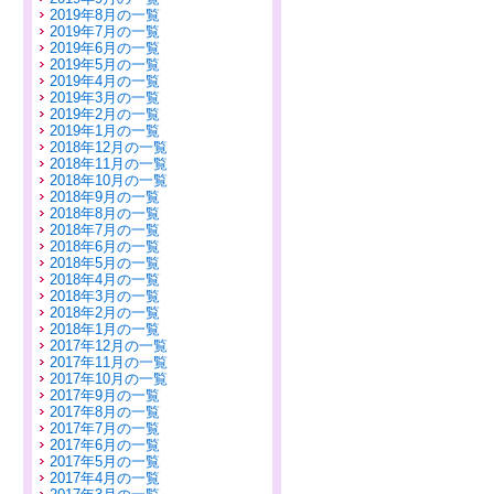
2019年8月の一覧
2019年7月の一覧
2019年6月の一覧
2019年5月の一覧
2019年4月の一覧
2019年3月の一覧
2019年2月の一覧
2019年1月の一覧
2018年12月の一覧
2018年11月の一覧
2018年10月の一覧
2018年9月の一覧
2018年8月の一覧
2018年7月の一覧
2018年6月の一覧
2018年5月の一覧
2018年4月の一覧
2018年3月の一覧
2018年2月の一覧
2018年1月の一覧
2017年12月の一覧
2017年11月の一覧
2017年10月の一覧
2017年9月の一覧
2017年8月の一覧
2017年7月の一覧
2017年6月の一覧
2017年5月の一覧
2017年4月の一覧