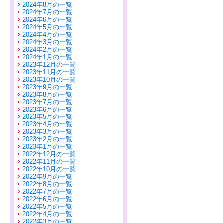
2024年8月の一覧
2024年7月の一覧
2024年6月の一覧
2024年5月の一覧
2024年4月の一覧
2024年3月の一覧
2024年2月の一覧
2024年1月の一覧
2023年12月の一覧
2023年11月の一覧
2023年10月の一覧
2023年9月の一覧
2023年8月の一覧
2023年7月の一覧
2023年6月の一覧
2023年5月の一覧
2023年4月の一覧
2023年3月の一覧
2023年2月の一覧
2023年1月の一覧
2022年12月の一覧
2022年11月の一覧
2022年10月の一覧
2022年9月の一覧
2022年8月の一覧
2022年7月の一覧
2022年6月の一覧
2022年5月の一覧
2022年4月の一覧
2022年3月の一覧