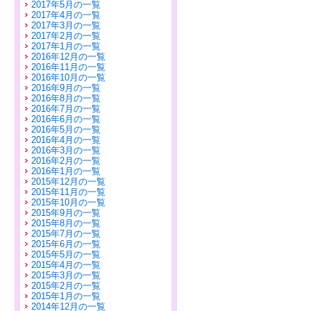
2017年5月の一覧
2017年4月の一覧
2017年3月の一覧
2017年2月の一覧
2017年1月の一覧
2016年12月の一覧
2016年11月の一覧
2016年10月の一覧
2016年9月の一覧
2016年8月の一覧
2016年7月の一覧
2016年6月の一覧
2016年5月の一覧
2016年4月の一覧
2016年3月の一覧
2016年2月の一覧
2016年1月の一覧
2015年12月の一覧
2015年11月の一覧
2015年10月の一覧
2015年9月の一覧
2015年8月の一覧
2015年7月の一覧
2015年6月の一覧
2015年5月の一覧
2015年4月の一覧
2015年3月の一覧
2015年2月の一覧
2015年1月の一覧
2014年12月の一覧