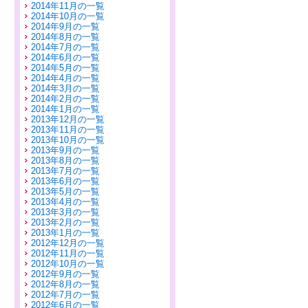
2014年11月の一覧
2014年10月の一覧
2014年9月の一覧
2014年8月の一覧
2014年7月の一覧
2014年6月の一覧
2014年5月の一覧
2014年4月の一覧
2014年3月の一覧
2014年2月の一覧
2014年1月の一覧
2013年12月の一覧
2013年11月の一覧
2013年10月の一覧
2013年9月の一覧
2013年8月の一覧
2013年7月の一覧
2013年6月の一覧
2013年5月の一覧
2013年4月の一覧
2013年3月の一覧
2013年2月の一覧
2013年1月の一覧
2012年12月の一覧
2012年11月の一覧
2012年10月の一覧
2012年9月の一覧
2012年8月の一覧
2012年7月の一覧
2012年6月の一覧