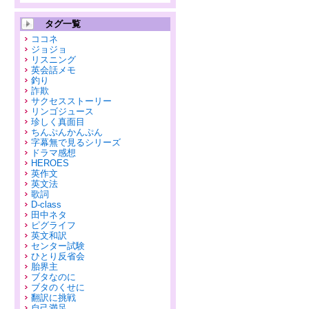
タグ一覧
ココネ
ジョジョ
リスニング
英会話メモ
釣り
詐欺
サクセスストーリー
リンゴジュース
珍しく真面目
ちんぷんかんぷん
字幕無で見るシリーズ
ドラマ感想
HEROES
英作文
英文法
歌詞
D-class
田中ネタ
ピグライフ
英文和訳
センター試験
ひとり反省会
胎界主
ブタなのに
ブタのくせに
翻訳に挑戦
自己満足