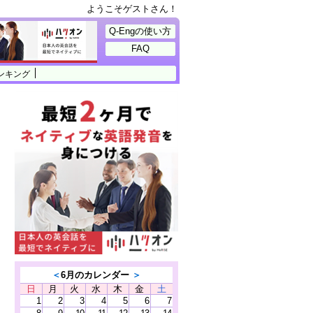
ようこそゲストさん！
Q-Engの使い方
FAQ
ンキング
＜
6月のカレンダー
＞
日
月
火
水
木
金
土
1
2
3
4
5
6
7