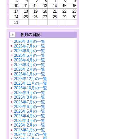
3
4
5
6
7
8
9
10
11
12
13
14
15
16
17
18
19
20
21
22
23
24
25
26
27
28
29
30
31
各月の日記
2026年8月の一覧
2026年7月の一覧
2026年6月の一覧
2026年5月の一覧
2026年4月の一覧
2026年3月の一覧
2026年2月の一覧
2026年1月の一覧
2025年12月の一覧
2025年11月の一覧
2025年10月の一覧
2025年9月の一覧
2025年8月の一覧
2025年7月の一覧
2025年6月の一覧
2025年5月の一覧
2025年4月の一覧
2025年3月の一覧
2025年2月の一覧
2025年1月の一覧
2024年12月の一覧