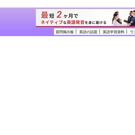
質問掲示板
英語の話題
英語学習資料
ラ