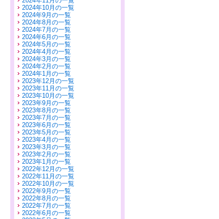
2024年11月の一覧
2024年10月の一覧
2024年9月の一覧
2024年8月の一覧
2024年7月の一覧
2024年6月の一覧
2024年5月の一覧
2024年4月の一覧
2024年3月の一覧
2024年2月の一覧
2024年1月の一覧
2023年12月の一覧
2023年11月の一覧
2023年10月の一覧
2023年9月の一覧
2023年8月の一覧
2023年7月の一覧
2023年6月の一覧
2023年5月の一覧
2023年4月の一覧
2023年3月の一覧
2023年2月の一覧
2023年1月の一覧
2022年12月の一覧
2022年11月の一覧
2022年10月の一覧
2022年9月の一覧
2022年8月の一覧
2022年7月の一覧
2022年6月の一覧