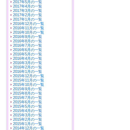
2017年5月の一覧
2017年4月の一覧
2017年3月の一覧
2017年2月の一覧
2017年1月の一覧
2016年12月の一覧
2016年11月の一覧
2016年10月の一覧
2016年9月の一覧
2016年8月の一覧
2016年7月の一覧
2016年6月の一覧
2016年5月の一覧
2016年4月の一覧
2016年3月の一覧
2016年2月の一覧
2016年1月の一覧
2015年12月の一覧
2015年11月の一覧
2015年10月の一覧
2015年9月の一覧
2015年8月の一覧
2015年7月の一覧
2015年6月の一覧
2015年5月の一覧
2015年4月の一覧
2015年3月の一覧
2015年2月の一覧
2015年1月の一覧
2014年12月の一覧