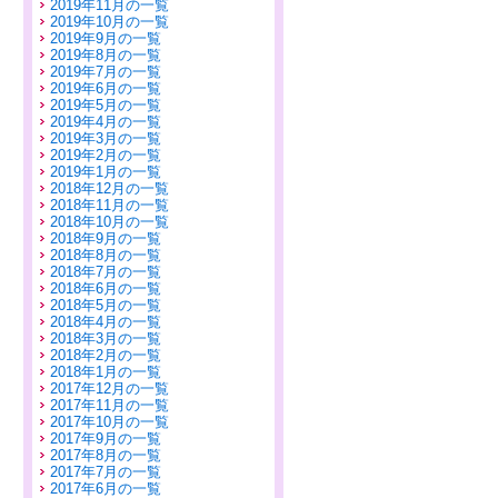
2019年11月の一覧
2019年10月の一覧
2019年9月の一覧
2019年8月の一覧
2019年7月の一覧
2019年6月の一覧
2019年5月の一覧
2019年4月の一覧
2019年3月の一覧
2019年2月の一覧
2019年1月の一覧
2018年12月の一覧
2018年11月の一覧
2018年10月の一覧
2018年9月の一覧
2018年8月の一覧
2018年7月の一覧
2018年6月の一覧
2018年5月の一覧
2018年4月の一覧
2018年3月の一覧
2018年2月の一覧
2018年1月の一覧
2017年12月の一覧
2017年11月の一覧
2017年10月の一覧
2017年9月の一覧
2017年8月の一覧
2017年7月の一覧
2017年6月の一覧