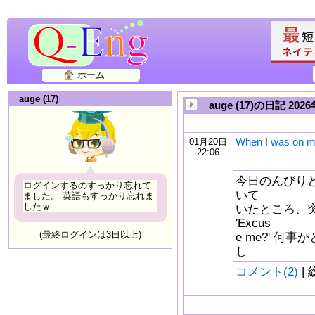
ホーム
auge (17)
auge (17)の日記 2
When I was on 
01月20日
22:06
今日のんびりと
ログインするのすっかり忘れて
いて
ました。 英語もすっかり忘れま
したｗ
いたところ、
'Excus
(最終ログインは3日以上)
e me?' 
し
コメント(2)
| 