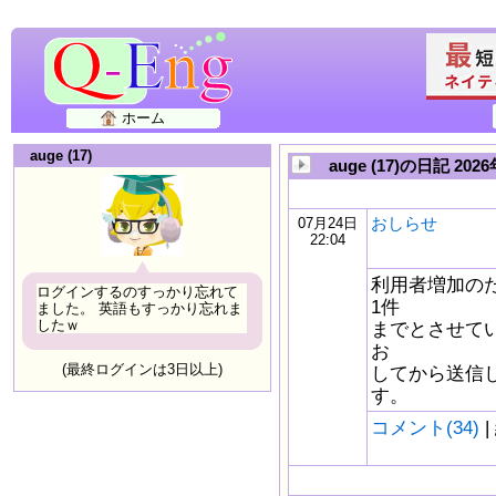
ホーム
auge (17)
auge (17)の日記 20
おしらせ
07月24日
22:04
利用者増加の
ログインするのすっかり忘れて
1件
ました。 英語もすっかり忘れま
したｗ
までとさせて
お
(最終ログインは3日以上)
してから送信
す。
コメント(34)
|