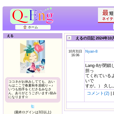
ホーム
える
えるの日記 2024年10
Nyan-8
10月31日
16:06
Lang-8が閉
担っ
てくれている
いで
ココネがお休みしてても、おい
すが。） 久しぶ
らはここで春夏秋冬居眠り～♪
いつも拍手をくださるみなさ
コメント(2)
|
ん、ありがとうございます♪励み
になります☆
(最終ログインは3日以上)