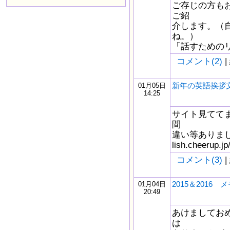
ご存じの方も
ご紹
介します。（
ね。）
「話すためのリスニン
コメント(2)
|
新年の英語挨拶
01月05日
14:25
サイト見てて
間
違い等ありました
lish.cheerup.jp
コメント(3)
|
2015＆2016 
01月04日
20:49
あけましてお
は