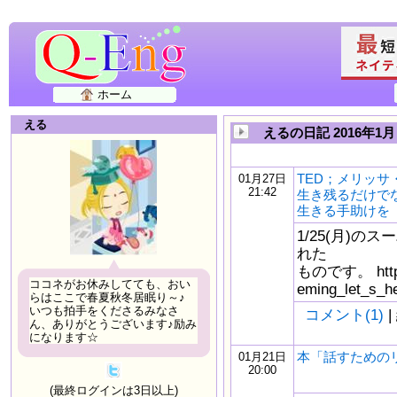
ホーム
える
えるの日記 2016年1月
TED；メリッサ
01月27日
21:42
生き残るだけで
生きる手助けを
1/25(月)
れた
ものです。 https:/
ココネがお休みしてても、おい
eming_let_s_he
らはここで春夏秋冬居眠り～♪
いつも拍手をくださるみなさ
コメント(1)
|
ん、ありがとうございます♪励み
になります☆
本「話すための
01月21日
20:00
(最終ログインは3日以上)