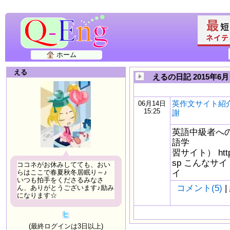
ホーム
える
えるの日記 2015年6月
英作文サイト紹
06月14日
15:25
謝
英語中級者へ
語学
習サイト） http://
sp こんなサ
ココネがお休みしてても、おい
イ
らはここで春夏秋冬居眠り～♪
いつも拍手をくださるみなさ
コメント(5)
|
ん、ありがとうございます♪励み
になります☆
(最終ログインは3日以上)