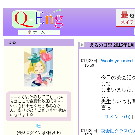
ホーム
える
えるの日記 2015年1月
Would you min
01月28日
15:59
今日の英会話
して
しまいました。
し、
ココネがお休みしてても、おい
先生もいつも
らはここで春夏秋冬居眠り～♪
いつも拍手をくださるみなさ
言っ
ん、ありがとうございます♪励み
になります☆
コメント(6)
|
英会話クラスのメモ－
01月28日
(最終ログインは3日以上)