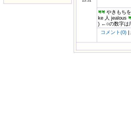
15:31
やきもちをやく g
ke 人 jealous
) ←○の数字
コメント(0)
|