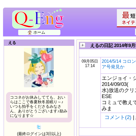
ホーム
える
えるの日記 2014年9月
2014/5/14 
09月05日
17:14
ア号発見か
エンジョイ・
2014/09/03(
水)放送のク
ESE
ココネがお休みしてても、おい
コミュで教え
らはここで春夏秋冬居眠り～♪
いつも拍手をくださるみなさ
みま
ん、ありがとうございます♪励み
になります☆
コメント(2)
|
(最終ログインは3日以上)