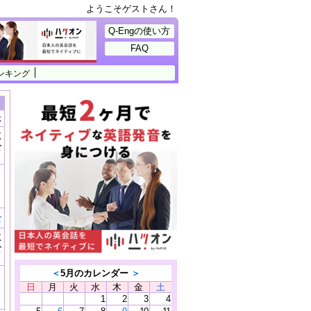
ようこそゲストさん！
Q-Engの使い方
FAQ
ンキング
示
に
公
）
む
に
公
）
＜
5月のカレンダー
＞
日
月
火
水
木
金
土
1
2
3
4