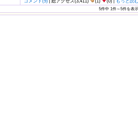
コメント(9)
| 総アクセス(3,411)
(1)
(0) |
もっと読
5件中 1件～5件を表