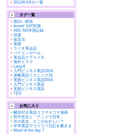
2012年4月の一覧
タグ一覧
面白い表現
iknow! SAT対策
ABC-NS学習記録
語源
仮定法
英検
ラジオ英会話
バイリンガール
英会話クラスメモ
海外ドラマ
Lang-8
入門ビジネス英語2016
攻略英語リスニング16
実践ビジネス英語2016
入門ビジネス英語
実践ビジネス英語
TED
お気に入り
解説付き英語３コマ４コマ漫画
田中先生と「アニメで日常」
次の英文、どこがおかしい？
中学英語でコツコツ日記を書きま
Word of the day 7