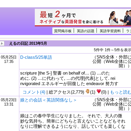
質問掲示板
英語の話題
英語学習資料
ラ
えるの日記 2013年5月
5件中 1件～5件を表
（SNS全体・外部
D-class5/25単語
05月25日
公開（Web全体に
17:35
開）
scripture [the S-] 聖書 on behalf of… (1) …のた
めに. (2) …に代わって, …の代理[代表]として. rei
nvigorated エネルギーが回復した endeavor 努力す
コメント(4)
| 総アクセス(2,779)
(1)
(0) |
もっと読
（SNS全体・外部
娘との会話＜英語関係なし＞
05月23日
公開（Web全体に
13:31
開）
娘はこの春中学生になりました。 それで、大人の微
妙な気持ち、簡単にどちらと言えないことなどもそれ
なりに理解できるようになり、話していても楽しくな