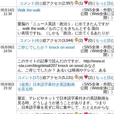
コメント(8)
| 総アクセス(2,997)
(1)
(0) |
もっと読
（SNS全体・外部
Walk the walk
05月14日
公開（Web全体に
11:39
開）
愛脳の「ニュース英語・政治１」に出てきたんですが
、 walk the walk／ものごとをきちんとする 面白
い表現ですね。（しかも「政治」に出てくるあたりが
コメント(4)
| 総アクセス(3,044)
(2)
(0) |
もっと読
（SNS全体・外部
ご存じでしたか？ knock on wood
05月09日
公開（Web全体に
14:54
開）
このサイトの記事で読んだのですが、 http://www.ei
-sta.com/blog/detail/207 knock on wood みなさ
ん、ご存じでしたか？ あるいは映画やテレビ、ある
コメント(17)
| 総アクセス(5,131)
(4)
(2) |
もっと読
（SNS全体・外部
［徒然］日本語字幕付き英語動画
05月06日
公開（Web全体に
23:32
を見る時
開）
最近、テレビやネットで日本語字幕付きの英語動画を
見る時、どうしようか迷うことがあります。 つまり
、日本語字幕を見ずに耳に集中して、たとえわからな