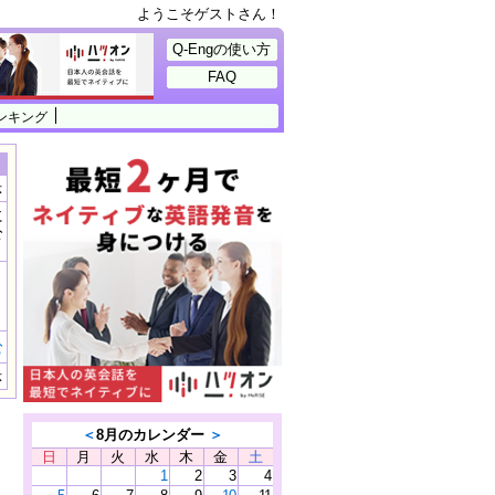
ようこそゲストさん！
Q-Engの使い方
FAQ
ンキング
示
に
公
）
む
示
＜
8月のカレンダー
＞
日
月
火
水
木
金
土
1
2
3
4