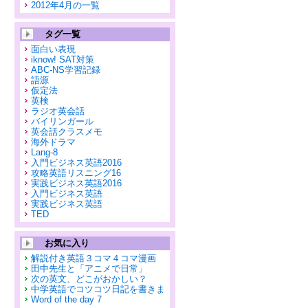
2012年4月の一覧
タグ一覧
面白い表現
iknow! SAT対策
ABC-NS学習記録
語源
仮定法
英検
ラジオ英会話
バイリンガール
英会話クラスメモ
海外ドラマ
Lang-8
入門ビジネス英語2016
攻略英語リスニング16
実践ビジネス英語2016
入門ビジネス英語
実践ビジネス英語
TED
お気に入り
解説付き英語３コマ４コマ漫画
田中先生と「アニメで日常」
次の英文、どこがおかしい？
中学英語でコツコツ日記を書きま
Word of the day 7