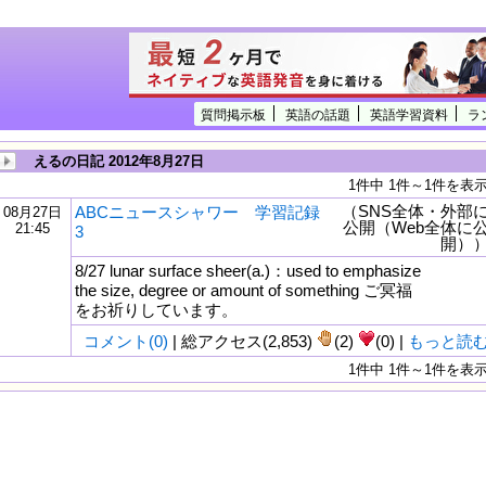
質問掲示板
英語の話題
英語学習資料
ラ
えるの日記 2012年8月27日
1件中 1件～1件を表
（SNS全体・外部
ABCニュースシャワー 学習記録
08月27日
公開（Web全体に
21:45
3
開）
8/27 lunar surface sheer(a.)：used to emphasize
the size, degree or amount of something ご冥福
をお祈りしています。
コメント(0)
| 総アクセス(2,853)
(2)
(0) |
もっと読
1件中 1件～1件を表