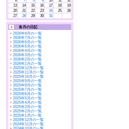
6
7
8
9
10
11
12
13
14
15
16
17
18
19
20
21
22
23
24
25
26
27
28
29
30
31
各月の日記
2026年8月の一覧
2026年7月の一覧
2026年6月の一覧
2026年5月の一覧
2026年4月の一覧
2026年3月の一覧
2026年2月の一覧
2026年1月の一覧
2025年12月の一覧
2025年11月の一覧
2025年10月の一覧
2025年9月の一覧
2025年8月の一覧
2025年7月の一覧
2025年6月の一覧
2025年5月の一覧
2025年4月の一覧
2025年3月の一覧
2025年2月の一覧
2025年1月の一覧
2024年12月の一覧
2024年11月の一覧
2024年10月の一覧