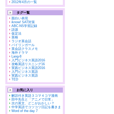
2012年4月の一覧
タグ一覧
面白い表現
iknow! SAT対策
ABC-NS学習記録
語源
仮定法
英検
ラジオ英会話
バイリンガール
英会話クラスメモ
海外ドラマ
Lang-8
入門ビジネス英語2016
攻略英語リスニング16
実践ビジネス英語2016
入門ビジネス英語
実践ビジネス英語
TED
お気に入り
解説付き英語３コマ４コマ漫画
田中先生と「アニメで日常」
次の英文、どこがおかしい？
中学英語でコツコツ日記を書きま
Word of the day 7