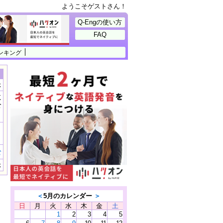
ようこそゲストさん！
Q-Engの使い方
FAQ
ンキング
示
に
公
）
む
示
＜
5月のカレンダー
＞
日
月
火
水
木
金
土
1
2
3
4
5