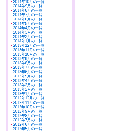
2014年10月の一覧
2014年9月の一覧
2014年8月の一覧
2014年7月の一覧
2014年6月の一覧
2014年5月の一覧
2014年4月の一覧
2014年3月の一覧
2014年2月の一覧
2014年1月の一覧
2013年12月の一覧
2013年11月の一覧
2013年10月の一覧
2013年9月の一覧
2013年8月の一覧
2013年7月の一覧
2013年6月の一覧
2013年5月の一覧
2013年4月の一覧
2013年3月の一覧
2013年2月の一覧
2013年1月の一覧
2012年12月の一覧
2012年11月の一覧
2012年10月の一覧
2012年9月の一覧
2012年8月の一覧
2012年7月の一覧
2012年6月の一覧
2012年5月の一覧