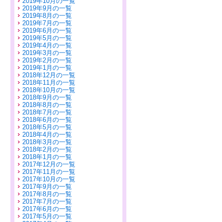
2019年10月の一覧
2019年9月の一覧
2019年8月の一覧
2019年7月の一覧
2019年6月の一覧
2019年5月の一覧
2019年4月の一覧
2019年3月の一覧
2019年2月の一覧
2019年1月の一覧
2018年12月の一覧
2018年11月の一覧
2018年10月の一覧
2018年9月の一覧
2018年8月の一覧
2018年7月の一覧
2018年6月の一覧
2018年5月の一覧
2018年4月の一覧
2018年3月の一覧
2018年2月の一覧
2018年1月の一覧
2017年12月の一覧
2017年11月の一覧
2017年10月の一覧
2017年9月の一覧
2017年8月の一覧
2017年7月の一覧
2017年6月の一覧
2017年5月の一覧