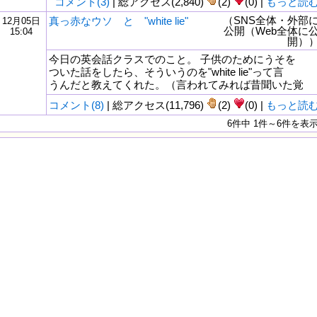
コメント(3)
| 総アクセス(2,840)
(2)
(0) |
もっと読
（SNS全体・外部
真っ赤なウソ と "white lie"
12月05日
公開（Web全体に
15:04
開）
今日の英会話クラスでのこと。 子供のためにうそを
ついた話をしたら、そういうのを"white lie"って言
うんだと教えてくれた。（言われてみれば昔聞いた覚
コメント(8)
| 総アクセス(11,796)
(2)
(0) |
もっと読
6件中 1件～6件を表