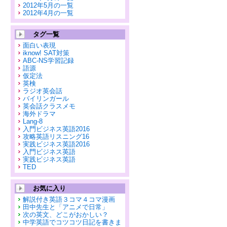
2012年5月の一覧
2012年4月の一覧
タグ一覧
面白い表現
iknow! SAT対策
ABC-NS学習記録
語源
仮定法
英検
ラジオ英会話
バイリンガール
英会話クラスメモ
海外ドラマ
Lang-8
入門ビジネス英語2016
攻略英語リスニング16
実践ビジネス英語2016
入門ビジネス英語
実践ビジネス英語
TED
お気に入り
解説付き英語３コマ４コマ漫画
田中先生と「アニメで日常」
次の英文、どこがおかしい？
中学英語でコツコツ日記を書きま