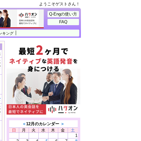
ようこそゲストさん！
Q-Engの使い方
FAQ
ンキング
示
に
公
）
む
に
公
）
＜
12月のカレンダー
＞
日
月
火
水
木
金
土
1