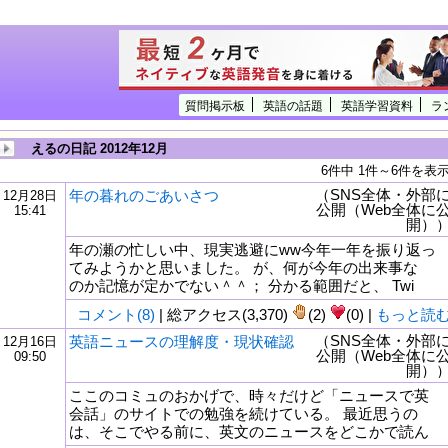
質問掲示板
英語の話題
英語学習資料
ラ
えるの日記 2012年12月
6件中 1件～6件を表
（SNS全体・外部
年の暮れのごあいさつ
12月28日
公開（Web全体に
15:41
開）
年の瀬の忙しい中、現実逃避にww今年一年を振り返っ
てみようかと思いました。 が、何が今年の出来事な
のか記憶が定かでない＾＾； 分かる範囲だと、 Twi
コメント(8)
| 総アクセス(3,370)
(2)
(0) |
もっと読
（SNS全体・外部
英語ニュースの理解度・現状確認
12月16日
公開（Web全体に
09:50
開）
ここのコミュのおかげで、時々だけど「ニュースで英
会話」のサイトでの勉強を続けている。 最近思うの
は、そこでやる前に、英文のニュースをどこかで読ん