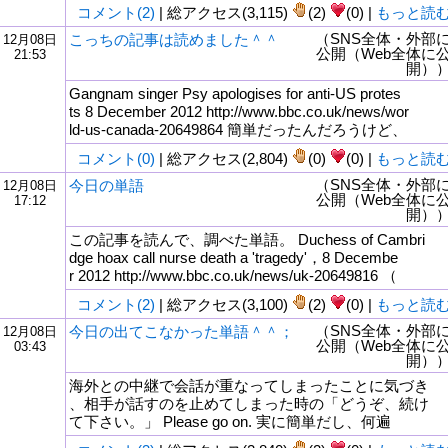
コメント(2)
| 総アクセス(3,115)
(2)
(0) |
もっと読
（SNS全体・外部
こっちの記事は読めました＾＾
12月08日
公開（Web全体に
21:53
開）
Gangnam singer Psy apologises for anti-US protes
ts 8 December 2012 http://www.bbc.co.uk/news/wor
ld-us-canada-20649864 簡単だったんだろうけど、
コメント(0)
| 総アクセス(2,804)
(0)
(0) |
もっと読
（SNS全体・外部
今日の単語
12月08日
公開（Web全体に
17:12
開）
この記事を読んで、調べた単語。 Duchess of Cambri
dge hoax call nurse death a 'tragedy'，8 Decembe
r 2012 http://www.bbc.co.uk/news/uk-20649816 （
コメント(2)
| 総アクセス(3,100)
(2)
(0) |
もっと読
（SNS全体・外部
今日の出てこなかった単語＾＾；
12月08日
公開（Web全体に
03:43
開）
海外との中継で会話が重なってしまったことに気づき
、相手が話すのを止めてしまった時の「どうぞ、続け
て下さい。」 Please go on. 実に簡単だし、何遍