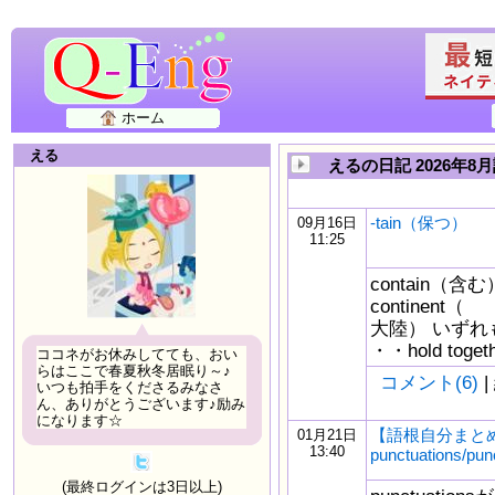
ホーム
える
えるの日記 2026年8
-tain（保つ）
09月16日
11:25
contain（含
continent（
大陸） いずれも
・・hold tog
ココネがお休みしてても、おい
らはここで春夏秋冬居眠り～♪
コメント(6)
|
いつも拍手をくださるみなさ
ん、ありがとうございます♪励み
になります☆
【語根自分まと
01月21日
13:40
punctuations/pun
(最終ログインは3日以上)