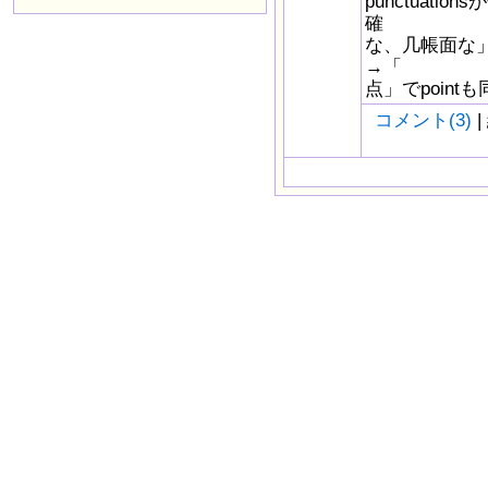
punctuatio
確
な、几帳面な
→「
点」でpointも
コメント(3)
|