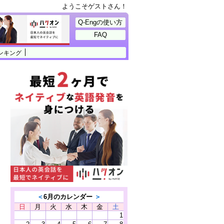
ようこそゲストさん！
Q-Engの使い方
FAQ
ンキング
＜
6月のカレンダー
＞
日
月
火
水
木
金
土
1