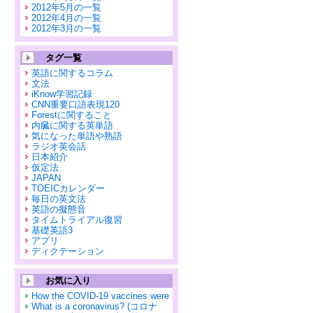
2012年5月の一覧
2012年4月の一覧
2012年3月の一覧
タグ一覧
英語に関するコラム
文法
iKnow学習記録
CNN重要口語表現120
Forestに関すること
内臓に関する英単語
気になった単語や熟語
ラジオ英会話
日本紹介
仮定法
JAPAN
TOEICカレンダー
毎日の英文法
英語の擬態音
タイムトライアル復習
基礎英語3
アプリ
ディクテーション
お気に入り
How the COVID-19 vaccines were
What is a coronavirus? (コロナ