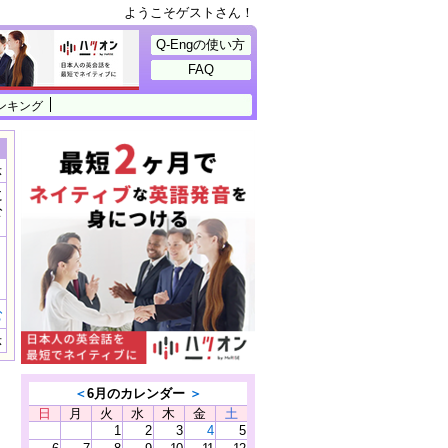
ようこそゲストさん！
Q-Engの使い方
FAQ
ンキング
示
に
公
）
む
示
＜
6月のカレンダー
＞
日
月
火
水
木
金
土
1
2
3
4
5