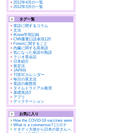
2012年4月の一覧
2012年3月の一覧
タグ一覧
英語に関するコラム
文法
iKnow学習記録
CNN重要口語表現120
Forestに関すること
内臓に関する英単語
気になった単語や熟語
ラジオ英会話
日本紹介
仮定法
JAPAN
TOEICカレンダー
毎日の英文法
英語の擬態音
タイムトライアル復習
基礎英語3
アプリ
ディクテーション
お気に入り
How the COVID-19 vaccines were
What is a coronavirus? (コロナ
ケネディ大使から日本の皆さんへ