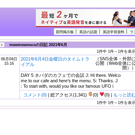
質問掲示板
英語の話題
英語学習資料
ラ
mewmewnecoの日記 2021年6月
1件中 1件～1件を表
（SNS全体・外部
2021年6月4日金曜日のタイムトラ
06月04日
公開（Web全体に
15:16
イアル
開）
DAY 5 ネバダのカフェでの会話 J: Hi there. Welco
me to our cafe and here’s the menu. S: Thanks. J
: To start with, would you like our famous UFO i
コメント(0)
| 総アクセス(1,341)
(0)
(0) |
もっと読
1件中 1件～1件を表