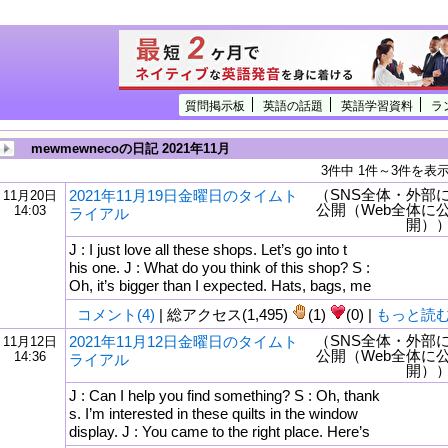
質問掲示板
英語の話題
英語学習資料
ラ
mewmewnecoの日記 2021年11月
3件中 1件～3件を表
（SNS全体・外部
2021年11月19日金曜日のタイムト
11月20日
公開（Web全体に
14:03
ライアル
開）
J : I just love all these shops. Let’s go into t
his one. J : What do you think of this shop? S :
Oh, it’s bigger than I expected. Hats, bags, me
コメント(4)
| 総アクセス(1,495)
(1)
(0) |
もっと読
（SNS全体・外部
2021年11月12日金曜日のタイムト
11月12日
公開（Web全体に
14:36
ライアル
開）
J : Can I help you find something? S : Oh, thank
s. I’m interested in these quilts in the window
display. J : You came to the right place. Here’s