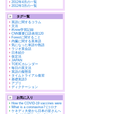
2012年4月の一覧
2012年3月の一覧
タグ一覧
英語に関するコラム
文法
iKnow学習記録
CNN重要口語表現120
Forestに関すること
内臓に関する英単語
気になった単語や熟語
ラジオ英会話
日本紹介
仮定法
JAPAN
TOEICカレンダー
毎日の英文法
英語の擬態音
タイムトライアル復習
基礎英語3
アプリ
ディクテーション
お気に入り
How the COVID-19 vaccines were
What is a coronavirus? (コロナ
ケネディ大使から日本の皆さんへ