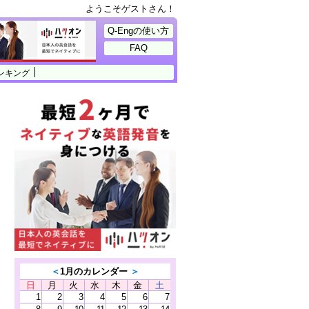
ようこそゲストさん！
Q-Engの使い方
FAQ
ンキング
＜
1月のカレンダー
＞
日
月
火
水
木
金
土
1
2
3
4
5
6
7