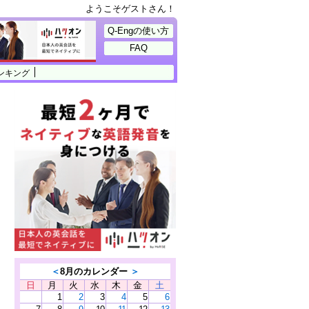
ようこそゲストさん！
Q-Engの使い方
FAQ
ンキング
＜
8月のカレンダー
＞
日
月
火
水
木
金
土
1
2
3
4
5
6