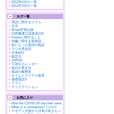
2012年4月の一覧
2012年3月の一覧
タグ一覧
英語に関するコラム
文法
iKnow学習記録
CNN重要口語表現120
Forestに関すること
内臓に関する英単語
気になった単語や熟語
ラジオ英会話
日本紹介
仮定法
JAPAN
TOEICカレンダー
毎日の英文法
英語の擬態音
タイムトライアル復習
基礎英語3
アプリ
ディクテーション
お気に入り
How the COVID-19 vaccines were
What is a coronavirus? (コロナ
ケネディ大使から日本の皆さんへ