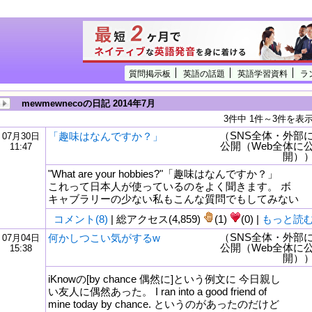
質問掲示板
英語の話題
英語学習資料
ラ
mewmewnecoの日記 2014年7月
3件中 1件～3件を表
（SNS全体・外部
「趣味はなんですか？」
07月30日
公開（Web全体に
11:47
開）
"What are your hobbies?"「趣味はなんですか？」
これって日本人が使っているのをよく聞きます。 ボ
キャブラリーの少ない私もこんな質問でもしてみない
コメント(8)
| 総アクセス(4,859)
(1)
(0) |
もっと読
（SNS全体・外部
何かしつこい気がするw
07月04日
公開（Web全体に
15:38
開）
iKnowの[by chance 偶然に]という例文に 今日親し
い友人に偶然あった。 I ran into a good friend of
mine today by chance. というのがあったのだけど