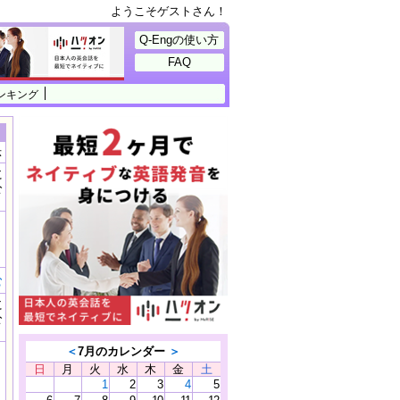
ようこそゲストさん！
Q-Engの使い方
FAQ
ンキング
示
に
公
）
む
に
公
）
＜
7月のカレンダー
＞
日
月
火
水
木
金
土
1
2
3
4
5