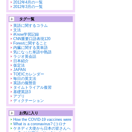
2012年4月の一覧
2012年3月の一覧
タグ一覧
英語に関するコラム
文法
iKnow学習記録
CNN重要口語表現120
Forestに関すること
内臓に関する英単語
気になった単語や熟語
ラジオ英会話
日本紹介
仮定法
JAPAN
TOEICカレンダー
毎日の英文法
英語の擬態音
タイムトライアル復習
基礎英語3
アプリ
ディクテーション
お気に入り
How the COVID-19 vaccines were
What is a coronavirus? (コロナ
ケネディ大使から日本の皆さんへ