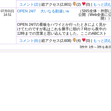
コメント(2)
| 総アクセス(2,801)
(2)
(0) |
もっと読
（SNS全体・外部
OPEN 24/7 大いなる勘違いw
07月01日
公開（Web全体に
14:51
開）
OPEN 24/7の看板をハワイとか行ったときによく見か
けてたのですが私はこれを勝手に朝の７時から夜中の
12時までの営業と思い込んでました。ここのABCスト
コメント(6)
| 総アクセス(2,608)
(4)
(0) |
もっと読
3件中 1件～3件を表