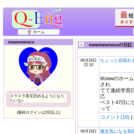
ホーム
mewmewneco
mewmewnecoの日記 
ちょっと頑張れ
06月26日
22:10
iKnowのホ
され
てて連続学習
己
スラスラ英文読めるようになり
たいな♪
ベスト47日
って
(最終ログインは3日以上)
コメント(10)
|
最近気になる英
06月18日