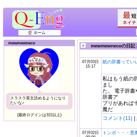
ホーム
mewmewneco
mewmewnecoの日記 
紙の辞書ってい
07月03日
15:17
私はもう紙の
まし
た。 電子辞書
辞書ア
スラスラ英文読めるようになり
プリがあれば
たいな♪
魔だ
(最終ログインは3日以上)
コメント(11)
|
トンボ・・・悪魔
07月02日