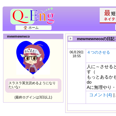
ホーム
mewmewneco
mewmewnecoの日記 
４つのさせる
06月29日
18:55
人に～させる
す（
もっとあるかも
do
スラスラ英文読めるようになり
Aに無理やり・・・
たいな♪
コメント(4)
|
(最終ログインは3日以上)