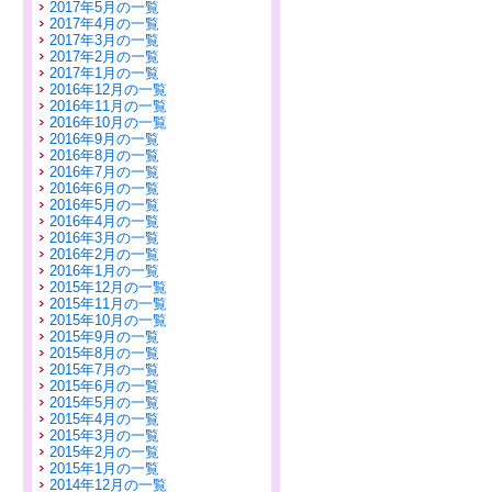
2017年5月の一覧
2017年4月の一覧
2017年3月の一覧
2017年2月の一覧
2017年1月の一覧
2016年12月の一覧
2016年11月の一覧
2016年10月の一覧
2016年9月の一覧
2016年8月の一覧
2016年7月の一覧
2016年6月の一覧
2016年5月の一覧
2016年4月の一覧
2016年3月の一覧
2016年2月の一覧
2016年1月の一覧
2015年12月の一覧
2015年11月の一覧
2015年10月の一覧
2015年9月の一覧
2015年8月の一覧
2015年7月の一覧
2015年6月の一覧
2015年5月の一覧
2015年4月の一覧
2015年3月の一覧
2015年2月の一覧
2015年1月の一覧
2014年12月の一覧