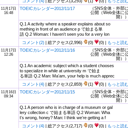
コメント(4)
| 総アクセス(3,293)
(1)
(0) |
もっと読
（SNS全体・外部
TOEICカレンダー2012/11/17
11月17日
公開（Web全体に
16:48
開）
Q.1 A activity where a speaker explains about so
mething in front of an audience p で始まる単
語 Q.2 Woman: I haven't seen you for a very lon
コメント(2)
| 総アクセス(2,996)
(0)
(0) |
もっと読
（SNS全体・外部
TOEICカレンダー2012/11/16
11月17日
公開（Web全体に
12:26
開）
Q.1 An academic subject which a student chooses
to specialize in while at university m で始ま
る単語 Q.2 Man: Ma'am, your help is much apprec
コメント(4)
| 総アクセス(2,859)
(1)
(0) |
もっと読
（SNS全体・外部
TOEICカレンダー2012/11/15
11月16日
公開（Web全体に
09:34
開）
Q.1 A person who is in charge of a museum or gal
lery collection c で始まる単語 Q.2 Woman: Wha
t's wrong, honey? Man: I think we're getting a f
コメント(4)
| 総アクセス(2,717)
(0)
(0) |
もっと読