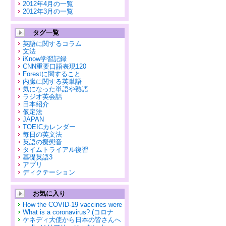
2012年4月の一覧
2012年3月の一覧
タグ一覧
英語に関するコラム
文法
iKnow学習記録
CNN重要口語表現120
Forestに関すること
内臓に関する英単語
気になった単語や熟語
ラジオ英会話
日本紹介
仮定法
JAPAN
TOEICカレンダー
毎日の英文法
英語の擬態音
タイムトライアル復習
基礎英語3
アプリ
ディクテーション
お気に入り
How the COVID-19 vaccines were
What is a coronavirus? (コロナ
ケネディ大使から日本の皆さんへ