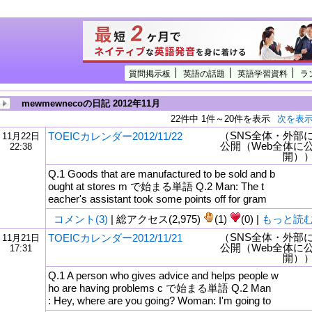
質問掲示板
英語の話題
英語学習資料
ラ
mewmewnecoの日記 2012年11月
22件中 1件～20件を表示
次を表
（SNS全体・外部
TOEICカレンダー2012/11/22
11月22日
公開（Web全体に
22:38
開）
Q.1 Goods that are manufactured to be sold and b
ought at stores m で始まる単語 Q.2 Man: The t
eacher's assistant took some points off for gram
コメント(3)
| 総アクセス(2,975)
(1)
(0) |
もっと読
（SNS全体・外部
TOEICカレンダー2012/11/21
11月21日
公開（Web全体に
17:31
開）
Q.1 A person who gives advice and helps people w
ho are having problems c で始まる単語 Q.2 Man
: Hey, where are you going? Woman: I'm going to