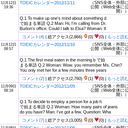
（SNS全体・外部
TOEICカレンダー2012/11/11
11月12日
公開（Web全体に
19:36
開）
Q.1 To make up one's mind about something d
で始まる単語 Q.2 Man: Hi, I'm calling from Dr.
Burton's office. Could I talk to Elsa? Woman: It
コメント(4)
| 総アクセス(2,866)
(0)
(0) |
もっと読
（SNS全体・外部
TOEICカレンダー2012/11/10
11月12日
公開（Web全体に
08:57
開）
Q.1 The first meal eaten in the morning b で始
まる単語 Q.2 Woman: Wow. you remember Ms. Chin?
You only met her for a few minutes three years
コメント(2)
| 総アクセス(2,760)
(1)
(0) |
もっと読
（SNS全体・外部
TOEICカレンダー2012/11/09
11月09日
公開（Web全体に
08:18
開）
Q.1 To decide to employ a person for a job h
で始まる単語 Q.2 Woman: How many pairs of jeans
do you have? Man: I've got a few. Question: Wha
コメント(7)
| 総アクセス(3,005)
(0)
(0) |
もっと読
（SNS全体・外部
TOEICカレンダー2012/11/08
11月08日