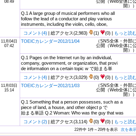
公開（Web全体に
08:49
開）
Q.1 A large group of musical performers who all
follow the lead of a conductor and play various
instruments, including the violin, cello, oboe,
コメント(4)
| 総アクセス(2,983)
(1)
(0) |
もっと読
（SNS全体・外部
TOEICカレンダー2012/11/04
11月04日
公開（Web全体に
07:42
開）
Q.1 Pages on the Internet run by an individual,
company, government, or organization, that provi
de information on a certain topic w で始まる単
コメント(4)
| 総アクセス(3,029)
(0)
(0) |
もっと読
（SNS全体・外部
TOEICカレンダー2012/11/03
11月03日
公開（Web全体に
15:14
開）
Q.1 Something that a person possesses, such as a
piece of land, a house, and other object p で
始まる単語 Q.2 Woman: Who was the guy that was
コメント(2)
| 総アクセス(3,114)
(0)
(0) |
もっと読
22件中 1件～20件を表示
次を表