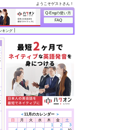
ようこそゲストさん！
Q-Engの使い方
FAQ
ンキング
示
に
公
）
む
に
公
）
＜
11月のカレンダー
＞
日
月
火
水
木
金
土
1
2
3