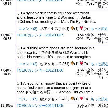
公開（Web全体に
08:14
開）
Q.1 A flying vehicle that is equipped with wings
and at least one engine Q.2 Woman: I'm Barbar
a Cohen. Nice meeting you. Man: I'm Ryo Nishida.
コメント(2)
| 総アクセス(2,504)
(1)
(0) |
もっと読
（SNS全体・外部
TOEICカレンダー2012/11/07
11月07日
公開（Web全体に
09:58
開）
Q.1 A building where goods are manufactured in a
large quantity f で始まる単語 Q.2 Woman: I b
ought this machine. It's supposed to strengthen
コメント(2)
| 総アクセス(2,869)
(1)
(0) |
もっと読
（SNS全体・外部
TOEICカレンダー2012/11/06
11月06日
公開（Web全体に
10:10
開）
Q.1 A report or an essay that a student writes o
n a particular topic as a course assignment at s
chool p で始まる単語 Q.2 Woman: Did you get a
コメント(7)
| 総アクセス(3,402)
(1)
(0) |
もっと読
（SNS全体・外部
TOEICカレンダー2012/11/05
11月05日