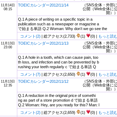
（SNS全体・外部
TOEICカレンダー2012/11/14
11月14日
公開（Web全体に
08:15
開）
Q.1 A piece of writing on a specific topic in a
publication such as a newspaper or magazine a
で始まる単語 Q.2 Woman: Why don't we go see the
コメント(2)
| 総アクセス(2,733)
(1)
(0) |
もっと読
（SNS全体・外部
TOEICカレンダー2012/11/13
11月13日
公開（Web全体に
23:00
開）
Q.1 A hole in a tooth, which can cause pain, too
th loss, and infection and can be prevented by b
rushing your teeth regularly c で始まる単語 Q
コメント(7)
| 総アクセス(2,650)
(1)
(0) |
もっと読
（SNS全体・外部
TOEICカレンダー2012/11/12
11月13日
公開（Web全体に
12:35
開）
Q.1 A reduction in the original price of somethi
ng as part of a store promotion d で始まる単語
Q.2 Woman: Hey, are you ready for this? Man: I
コメント(2)
| 総アクセス(2,659)
(1)
(0) |
もっと読