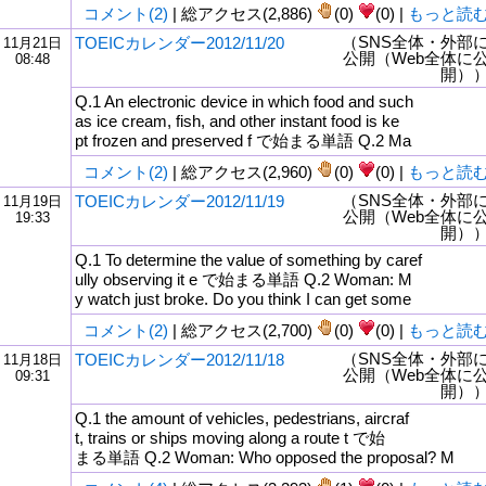
コメント(2)
| 総アクセス(2,886)
(0)
(0) |
もっと読
（SNS全体・外部
TOEICカレンダー2012/11/20
11月21日
公開（Web全体に
08:48
開）
Q.1 An electronic device in which food and such
as ice cream, fish, and other instant food is ke
pt frozen and preserved f で始まる単語 Q.2 Ma
コメント(2)
| 総アクセス(2,960)
(0)
(0) |
もっと読
（SNS全体・外部
TOEICカレンダー2012/11/19
11月19日
公開（Web全体に
19:33
開）
Q.1 To determine the value of something by caref
ully observing it e で始まる単語 Q.2 Woman: M
y watch just broke. Do you think I can get some
コメント(2)
| 総アクセス(2,700)
(0)
(0) |
もっと読
（SNS全体・外部
TOEICカレンダー2012/11/18
11月18日
公開（Web全体に
09:31
開）
Q.1 the amount of vehicles, pedestrians, aircraf
t, trains or ships moving along a route t で始
まる単語 Q.2 Woman: Who opposed the proposal? M