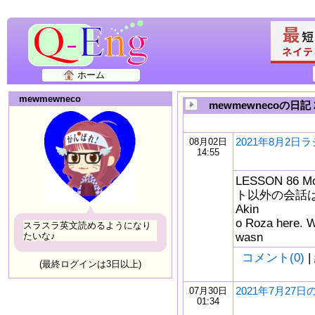
ホーム
mewmewneco
mewmewnecoの日記
2021年8月2日
08月02日
14:55
LESSON 86 M
ト以外の会話は少な
Akin
o Roza here. 
スラスラ英文読めるようになり
wasn
たいな♪
コメント(0)
|
(最終ログインは3日以上)
2021年7月27
07月30日
01:34