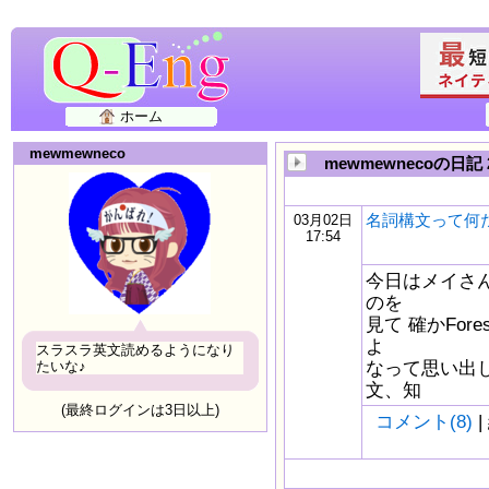
ホーム
mewmewneco
mewmewnecoの日記 
名詞構文って何
03月02日
17:54
今日はメイさ
のを
見て 確かFo
よ
スラスラ英文読めるようになり
なって思い出し
たいな♪
文、知
(最終ログインは3日以上)
コメント(8)
|